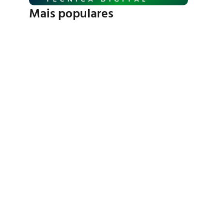
Mais populares
Porque Campos Society
Podem Quebrar?
Quais Os Tipos De Grama
Sintética?
A Importância Das Calhas
De Drenagem Em Campos
De Grama Sintética