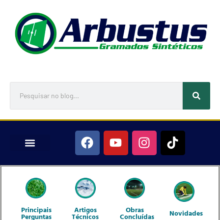
BLOG – SAIBA MAIS SOBRE GRAMA SINTÉTICA
Principais
Artigos
Obras
Novidades
Perguntas
Técnicos
Concluídas