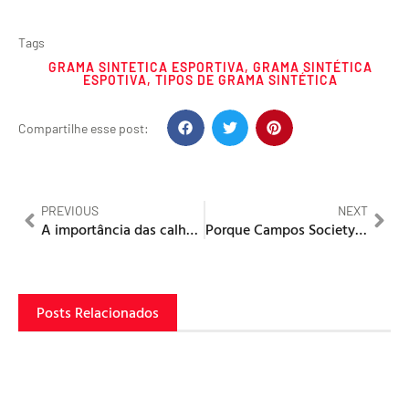
Tags
GRAMA SINTETICA ESPORTIVA
,
GRAMA SINTÉTICA
ESPOTIVA
,
TIPOS DE GRAMA SINTÉTICA
Compartilhe esse post:
PREVIOUS
NEXT
A importância das calhas de drenagem em campos de grama sintética
Porque Campos Society podem quebrar?
Posts Relacionados