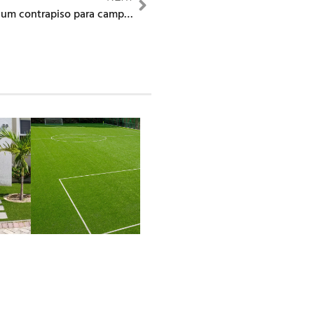
Como construir um contrapiso para campo de futebol em grama sintética: os 4 pontos essenciais