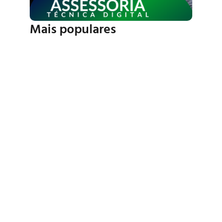
Mais populares
Porque Campos Society
Podem Quebrar?
Quais Os Tipos De Grama
Sintética?
A Importância Das Calhas
De Drenagem Em Campos
De Grama Sintética